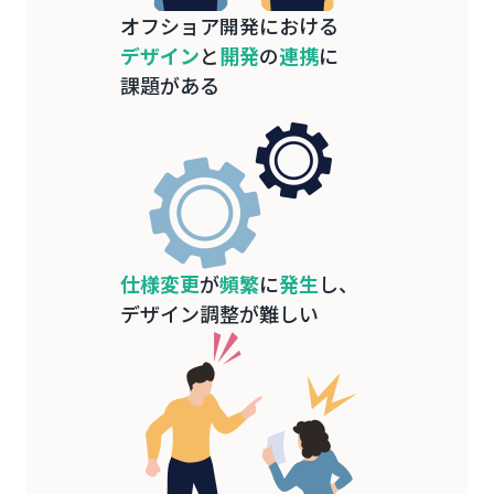
オフショア開発における
デザイン
と
開発
の
連携
に
課題がある
仕様変更
が
頻繁
に
発生
し、
デザイン調整が難しい