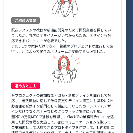
ご相談の背景
既存システムの改修や新機能開発のために開発業者を探してい
ましたが、社内にデザイナーがいなかったため、デザインも対
応できるパートナーが必要でした。
また、1つの案件だけでなく、複数のプロジェクトが並行して進
行し、月によって案件のボリュームが変動する状況でした。
進め方と工夫
各プロジェクトの追加機能・改修・新規デザインを並行して対
応し、優先順位に応じて仕様変更やデザイン修正にも柔軟に対
応しました。
お客様のデザイン部門として機能しているため、システムデザ
インだけでなくバナーなどのグラフィック案件にも対応。
週2回の定例MTGで進捗を確認し、Slackでの業務報告やJiraを活
用した開発管理を実施して、密にコミュニケーションを取ってい
ます。
デモ画面として活用できるプロトタイプを作成して、社内検討に
活用できるデザインを作成しています。月ごとの工数調整も行