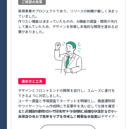
ご相談の背景
新規事業のプロジェクトであり、リリースの納期が厳しく決まっ
ていました。
作りたい機能は決まっていたものの、AI機能の調査・開発が先行
して進んでいたため、デザインを依頼し本格的な開発を進める必
要がありました。
進め方と工夫
デザインとフロントエンドの開発を並行し、スムーズに進行を
できるように対応しました。
ユーザー調査と市場調査でターゲットを明確化し、画面遷移図
やワイヤーフレーム作成時に不足要件を洗い出して仕様を確定
し、週2回の定例MTGで認識をすり合わせ、WBSやコミュニケー
また、競合分析とユーザーリサーチを基に最適なUI設計を行い、
ションツールで進捗をリアルタイムで共有しました。
再現度の高いプロトタイプを作成し、開発後の画面はデザイナ
ーが徹底チェックし、修正点をスプレッドシートで管理・共有
しました。