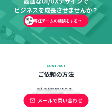
最適なUI/UXデザインで
ビジネスを成長させませんか？
簡単
専任チームの相談をする
1分
CONTRACT
ご依頼の方法
お打ち合わせいただき、
どのような方法が適しているか
メールで問い合わせ
ご提案させていただきます。